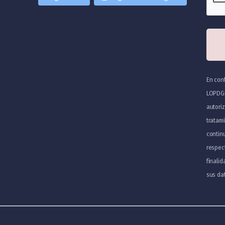
En con
LOPDGD
autoriz
tratam
continu
respec
finali
sus da