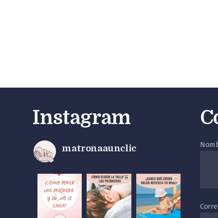
Instagram
C
Nomb
matronaaunclic
Corre