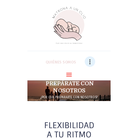
QUIÉNES SOMOS
SERVICIOS
FAMILIAS SATISFECHAS
FAQs
QUIÉNES SOMOS
ÁREA PRIVADA
BLOG
PREPÁRATE CON
CONTACTO
NOSOTROS
¿POR QUE PREPARARTE CON NOSOTROS?
FLEXIBILIDAD
A TU RITMO