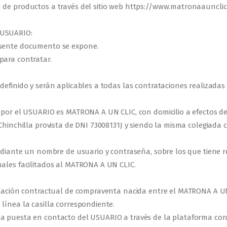
n de productos a través del sitio web https://www.matronaauncl
 USUARIO:
esente documento se expone.
para contratar.
definido y serán aplicables a todas las contrataciones realizadas
 por el USUARIO es MATRONA A UN CLIC, con domicilio a efectos de
 Chinchilla provista de DNI 73008131J y siendo la misma colegiada
mediante un nombre de usuario y contraseña, sobre los que tiene r
nales facilitados al MATRONA A UN CLIC.
 relación contractual de compraventa nacida entre el MATRONA A
línea la casilla correspondiente.
la puesta en contacto del USUARIO a través de la plataforma co