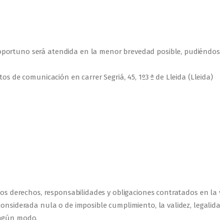
ortuno será atendida en la menor brevedad posible, pudiéndose r
os de comunicación en carrer Segriá, 45, 1º3 ª de Lleida (Lleida)
 los derechos, responsabilidades y obligaciones contratados en la 
considerada nula o de imposible cumplimiento, la validez, legalid
ingún modo.