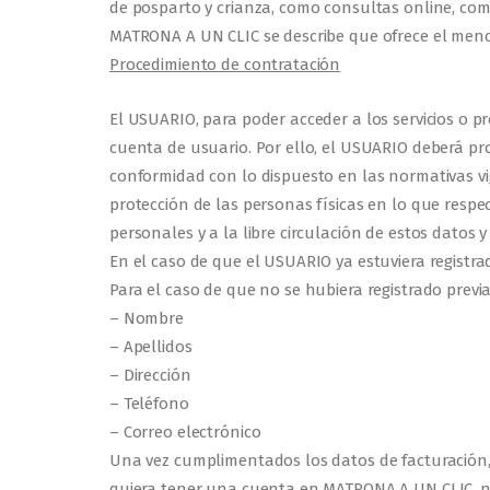
de posparto y crianza, como consultas online, com
MATRONA A UN CLIC se describe que ofrece el men
Procedimiento de contratación
El USUARIO, para poder acceder a los servicios o p
cuenta de usuario. Por ello, el USUARIO deberá pro
conformidad con lo dispuesto en las normativas vig
protección de las personas físicas en lo que respe
personales y a la libre circulación de estos datos y 
En el caso de que el USUARIO ya estuviera regist
Para el caso de que no se hubiera registrado prev
– Nombre
– Apellidos
– Dirección
– Teléfono
– Correo electrónico
Una vez cumplimentados los datos de facturación
quiera tener una cuenta en MATRONA A UN CLIC, n