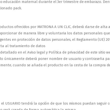
o educación maternal durante el 3er trimestre de embarazo. Dent
cionado pack.
roductos ofrecidos por MATRONA A UN CLIC, deberá darse de alta a
porcionar de manera libre y voluntaria los datos personales que 
entes en protección de datos personales, el Reglamento (UE) 2016
cta al tratamiento de datos
detallado en el Aviso legal y Política de privacidad de este sitio w
rado únicamente deberá poner nombre de usuario y contraseña par
iamente, cuando se añada el producto en la cesta de la compra de
, el USUARIO tendrá la opción de que los mismos puedan seguir 
o será creada de forma automática la misma.