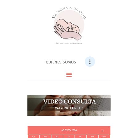
QUIÉNES SOMOS
SERVICIOS
FAMILIAS SATISFECHAS
FAQs
QUIÉNES SOMOS
ÁREA PRIVADA
BLOG
CONTACTO
VIDEO CONSULTA
MATRONA A UN CLIC
AGOSTO 2026
LUN
MAR
MIÉ
JUE
VIE
SÁB
DOM